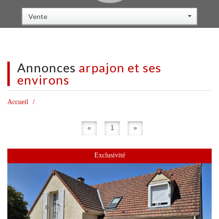
Vente
Annonces
arpajon et ses
environs
Accueil
«
1
»
Exclusivité