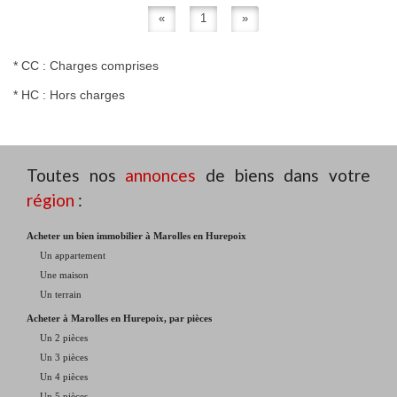
«
1
»
* CC : Charges comprises
* HC : Hors charges
Toutes nos
annonces
de biens dans votre
région
:
Acheter un bien immobilier à Marolles en Hurepoix
Un appartement
Une maison
Un terrain
Acheter à Marolles en Hurepoix, par pièces
Un 2 pièces
Un 3 pièces
Un 4 pièces
Un 5 pièces